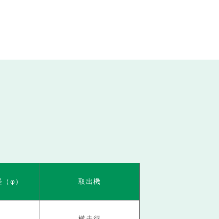
経（φ）
取出機
横走行