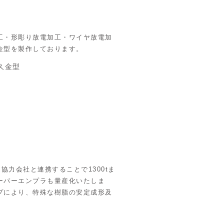
工・形彫り放電加工・ワイヤ放電加
金型を製作しております。
久金型
、協力会社と連携することで1300tま
ーパーエンプラも量産化いたしま
プにより、特殊な樹脂の安定成形及