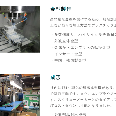
金型製作
高精度な金型を製作するため、切削加
工など様々な加工方法でプラスチック
・多数個取り、ハイサイクル等高耐
・外観立体金型
・金属からエンプラへの転換金型
・インサート金型
・中国、韓国製金型
成形
社内に75t～180tの射出成形機があり
で対応可能です。また、エンプラやス
す。スクリューメーカーとのタイアッ
びコストダウンも可能となりました。
・外観部品射出成形