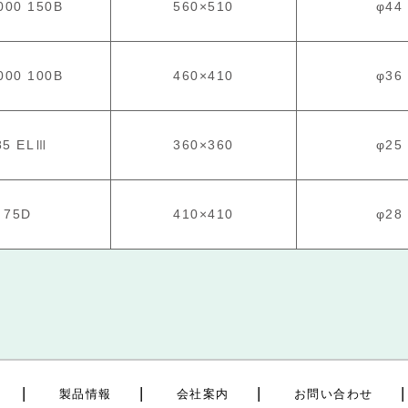
000 150B
560×510
φ44
000 100B
460×410
φ36
85 ELⅢ
360×360
φ25
75D
410×410
φ28
製品情報
会社案内
お問い合わせ