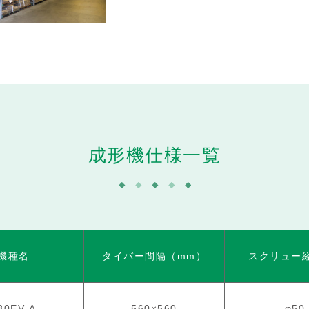
成形機仕様一覧
機種名
タイバー間隔（mm）
スクリュー
80EV-A
560×560
φ50