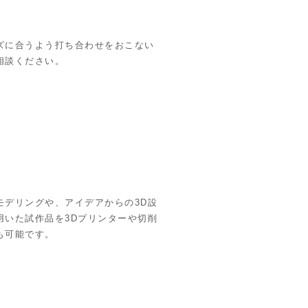
ズに合うよう打ち合わせをおこない
相談ください。
モデリングや、アイデアからの3D設
用いた試作品を3Dプリンターや切削
も可能です。